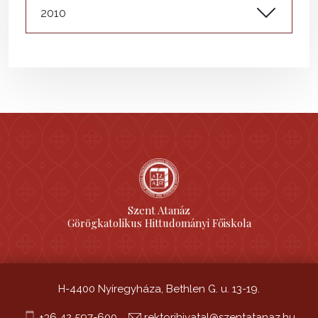
2010
Szent Atanáz
Görögkatolikus Hittudományi Főiskola
H-4400 Nyíregyháza, Bethlen G. u. 13-19.
+36 42 597-600
rektorihivatal@szentatanaz.hu