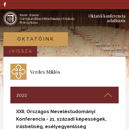
Szent Atanáz
Oktatói konferencia
Görögkatolikus Hittudományi Főiskola
adatbázis
Nyíregyháza
OKTATÓINK
VISSZA
Verdes Miklós
2022
XXII. Országos Neveléstudományi
Konferencia - 21. századi képességek,
írásbeliség, esélyegyenlőség