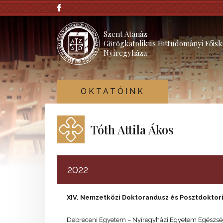
Szent Atanáz
Görögkatolikus Hittudományi Főisk
Nyíregyháza
OKTATÓINK
Tóth Attila Ákos
2022
XIV. Nemzetközi Doktorandusz és Posztdoktor
Debreceni Egyetem – Nyíregyházi Egyetem Egészség