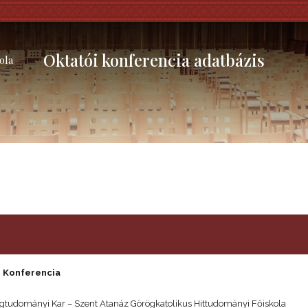
Oktatói konferencia adatbázis
ola
i Konferencia
tudományi Kar – Szent Atanáz Görögkatolikus Hittudományi Főiskola