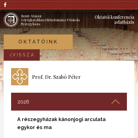
Szent Atanáz
Oktatói konferencia
Görögkatolikus Hittudományi Főiskola
adatbázis
Nyíregyháza
OKTATÓINK
VISSZA
Prof. Dr. Szabó Péter
2026
A részegyházak kánonjogi arculata
egykor és ma