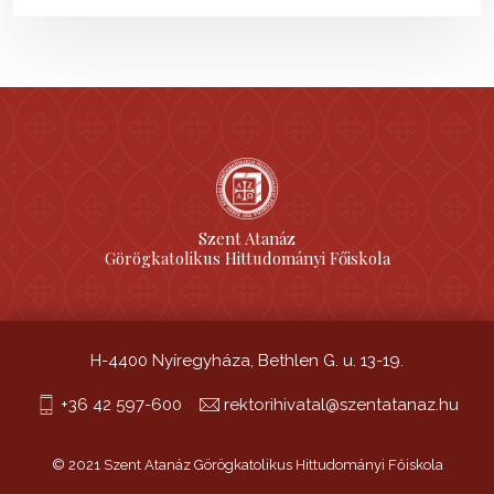
Szent Atanáz
Görögkatolikus Hittudományi Főiskola
H-4400 Nyíregyháza, Bethlen G. u. 13-19.
+36 42 597-600
rektorihivatal@szentatanaz.hu
© 2021 Szent Atanáz Görögkatolikus Hittudományi Főiskola