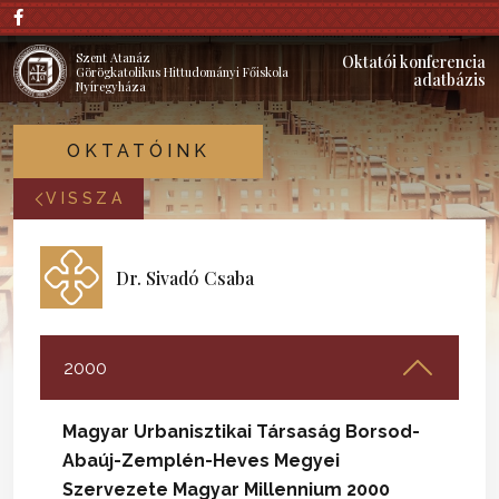
Szent Atanáz
Oktatói konferencia
Görögkatolikus Hittudományi Főiskola
adatbázis
Nyíregyháza
OKTATÓINK
VISSZA
Dr. Sivadó Csaba
2000
Magyar Urbanisztikai Társaság Borsod-
Abaúj-Zemplén-Heves Megyei
Szervezete Magyar Millennium 2000