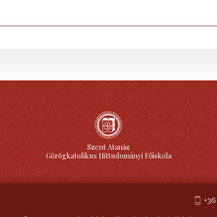
Szent Atanáz
Görögkatolikus Hittudományi Főiskola
+36