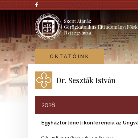
Szent Atanáz
Görögkatolikus Hittudományi Főisk
Nyíregyháza
OKTATÓINK
Dr. Seszták István
2026
Egyháztörténeti konferencia az Ungvár
Ortutay Elemér Görögkatolikus Központ