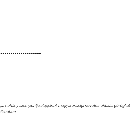
_____________________
ógia néhány szempontja alapján. A magyarországi nevelés-oktatás görögkat
tizedben.