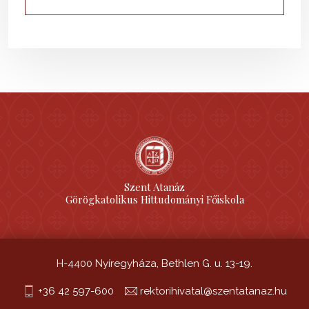
Szent Atanáz
Görögkatolikus Hittudományi Főiskola
H-4400 Nyíregyháza, Bethlen G. u. 13-19.
+36 42 597-600
rektorihivatal@szentatanaz.hu