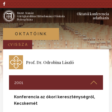
Szent Atanáz
Oktatói konferencia
Görögkatolikus Hittudományi Főiskola
adatbázis
Nyíregyháza
OKTATÓINK
VISSZA
Prof. Dr. Odrobina László
2001
Konferencia az ókori kereszténységről,
Kecskemét