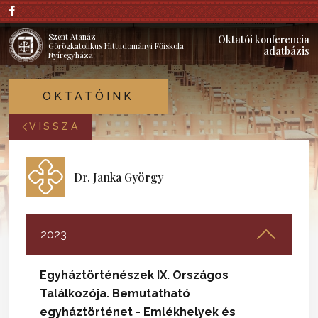
Szent Atanáz
Oktatói konferencia
Görögkatolikus Hittudományi Főiskola
adatbázis
Nyíregyháza
OKTATÓINK
VISSZA
Dr. Janka György
2023
Egyháztörténészek IX. Országos
Találkozója. Bemutatható
egyháztörténet - Emlékhelyek és