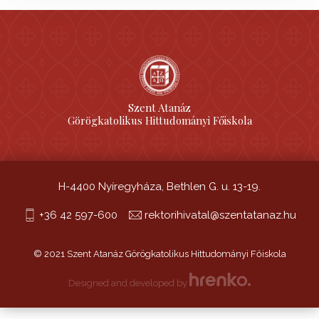
Szent Atanáz
Görögkatolikus Hittudományi Főiskola
H-4400 Nyíregyháza, Bethlen G. u. 13-19.
+36 42 597-600
rektorihivatal@szentatanaz.hu
© 2021 Szent Atanáz Görögkatolikus Hittudományi Főiskola
Designed and developed by