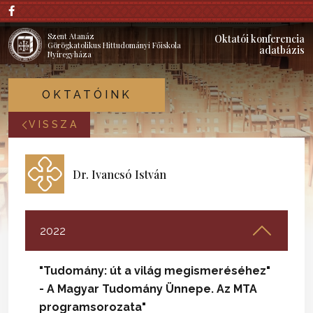
Szent Atanáz
Oktatói konferencia
Görögkatolikus Hittudományi Főiskola
adatbázis
Nyíregyháza
OKTATÓINK
VISSZA
Dr. Ivancsó István
2022
"Tudomány: út a világ megismeréséhez"
- A Magyar Tudomány Ünnepe. Az MTA
programsorozata
"