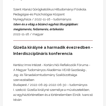
Szent Atanáz Görögkatolikus Hittudományi Főiskola.
Pedagógiai-és Pszichológiai Központ
Nyíregyháza / 2022-11-16 – tudományos
Isten és a világ a bizánci egyház liturgiájában:
megismerés, felismerés, értékelés
2022-11-16 / magyar
Gizella királyné a harmadik évezredben -
Interdiszciplináris konferencia
Kertész Imre Intézet - Kortárs Női Refleksziók Fóruma -
A Magyar Tudományos Akadémia-VEAB Gazdaság-,
Jog- és Társadalomtudomány Szakbizottsága
szervezésében
Budapest / 2022-06-29–2022-06-30 – tudományos
I. szekció: Gizella királyné személye a művészetekben,
az egyháztörténetben és a történelemben Elnök: Ivancsó
István