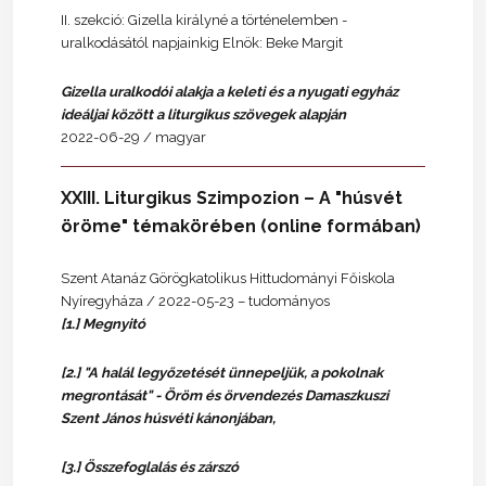
II. szekció: Gizella királyné a történelemben -
uralkodásától napjainkig Elnök: Beke Margit
Gizella uralkodói alakja a keleti és a nyugati egyház
ideáljai között a liturgikus szövegek alapján
2022-06-29 / magyar
XXIII. Liturgikus Szimpozion – A "húsvét
öröme" témakörében (online formában)
Szent Atanáz Görögkatolikus Hittudományi Főiskola
Nyíregyháza / 2022-05-23 – tudományos
[1.] Megnyitó
[2.] "A halál legyőzetését ünnepeljük, a pokolnak
megrontását" - Öröm és örvendezés Damaszkuszi
Szent János húsvéti kánonjában,
[3.] Összefoglalás és zárszó