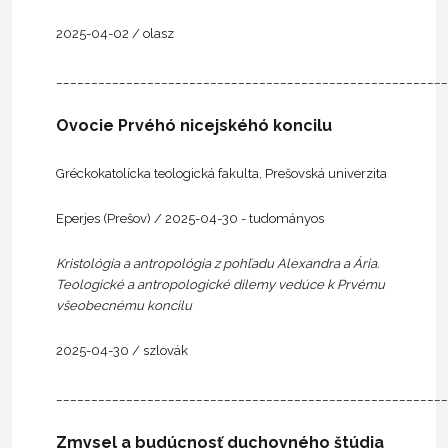
2025-04-02 / olasz
________________________________________________________
Ovocie Prvéhó nicejskéhó koncilu
Gréckokatolícka teologická fakulta, Prešovská univerzita
Eperjes (Prešov) / 2025-04-30 - tudományos
Kristológia a antropológia z pohľadu Alexandra a Ária.
Teologické a antropologické dilemy vedúce k Prvému
všeobecnému koncilu
2025-04-30 / szlovák
________________________________________________________
Zmysel a budúcnosť duchovného štúdia