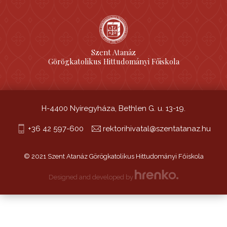
Szent Atanáz
Görögkatolikus Hittudományi Főiskola
H-4400 Nyíregyháza, Bethlen G. u. 13-19.
+36 42 597-600
rektorihivatal@szentatanaz.hu
© 2021 Szent Atanáz Görögkatolikus Hittudományi Főiskola
Designed and developed by