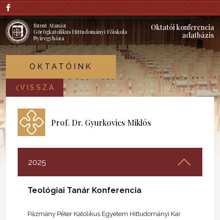
Szent Atanáz
Oktatói konferencia
Görögkatolikus Hittudományi Főiskola
adatbázis
Nyíregyháza
OKTATÓINK
VISSZA
Prof. Dr. Gyurkovics Miklós
2025
Teológiai Tanár Konferencia
Pázmány Péter Katolikus Egyetem Hittudományi Kar